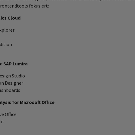
rontendtools fokusiert:
tics Cloud
xplorer
dition
: SAP Lumira
esign Studio
on Designer
ashboards
lysis for Microsoft Office
e Office
In