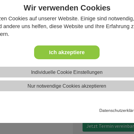
Wir verwenden Cookies
ct Overview
zen Cookies auf unserer Website. Einige sind notwendig
 andere uns helfen, diese Website und Ihre Erfahrung 
ern.
Je nach Verbreitung, Ko
sich aber auch die Verwe
erweisen die teilweise e
Ich akzeptiere
können. Dazu gehören:
Tableau,
Individuelle Cookie Einstellungen
IBM Cognos,
Qlik,
Nur notwendige Cookies akzeptieren
weitere Anbieter
Lassen Sie sich zu geeig
Datenschutzerklä
Berichterstellung und En
Jetzt Termin vereinba