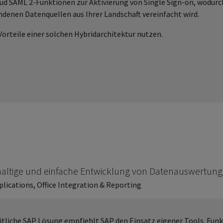
ud SAML 2-Funktionen zur Aktivierung von Single Sign-on, wodurch
ndenen Datenquellen aus Ihrer Landschaft vereinfacht wird.
orteile einer solchen Hybridarchitektur nutzen.
hhaltige und einfache Entwicklung von Datenauswertun
lications, Office Integration & Reporting
eitliche SAP Lösung empfiehlt SAP den Einsatz eigener Tools. Funk