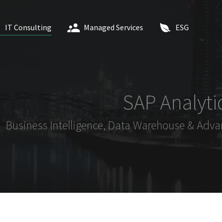
IT Consulting
Managed Services
ESG
SAP Analyti
Business Intelligence, Data Warehouse & Adva
cs Cloud