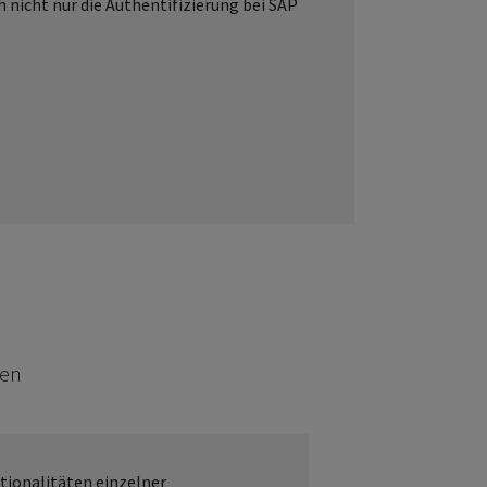
 nicht nur die Authentifizierung bei SAP
gen
tionalitäten einzelner