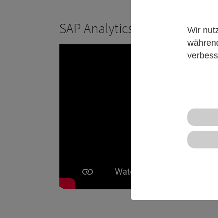
SAP Analytics Cloud - Produ
Wir nut
während
verbess